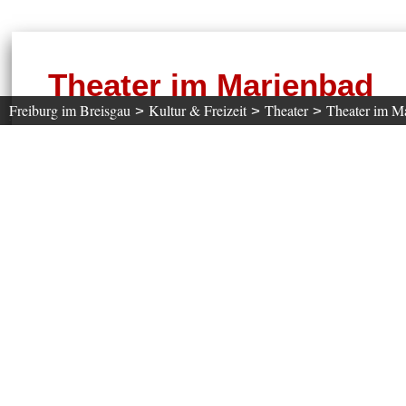
Theater im Marienbad
Freiburg im Breisgau
Kultur & Freizeit
Theater
Theater im M
>
>
>
Das Freiburger Kinder- und Jugendtheater wurde im J
Ein Programm, das sowohl für Kinder, Jugendliche un
Zu den Klassikern des Spielplans zählen unter ande
hinter den Spiegeln" nach Lewis Carroll. Das Ensem
die die Besucher des Marienbad sehr schätzen.
Das Theater gibt aber auch Raum für Diskussionen ü
kulturpolitischen Geschehen behandelt und diskutiert
Erfahren Sie mehr zum aktuellen Spielplan auf der