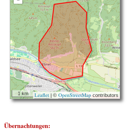
−
1 km
Leaflet
OpenStreetMap
|
©
contributors
Übernachtungen: