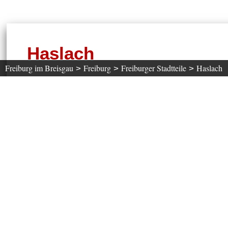
Haslach
Freiburg im Breisgau
Freiburg
Freiburger Stadtteile
Haslach
>
>
>
Haslach ist einer der größten Stadtteile Freiburgs.
Altstadt
Das Wohngebiet ist nahe der
gelegen und be
die Dreisam führt.
Nach der Eingemeindung zu Freiburg 1890 entstand 
steht. Sie breitet sich fächerartig zwischen Basler 
Einkaufsstraße mit mehreren kleinen Geschäften un
In Haslach befindet sich eines der Freiburger Hallen