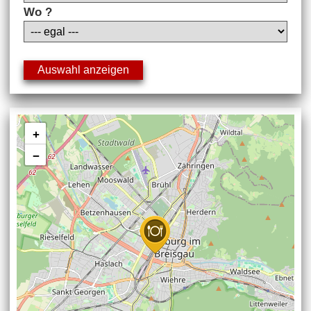
Wo ?
+
−