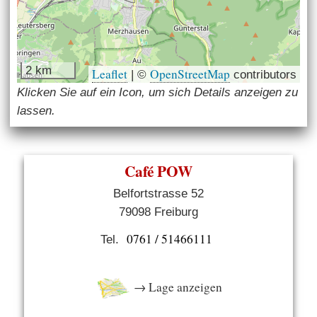
2 km
Leaflet
OpenStreetMap
|
©
contributors
Klicken Sie auf ein Icon, um sich Details anzeigen zu
lassen.
Café POW
Belfortstrasse 52
79098 Freiburg
0761 / 51466111
Tel.
→ Lage anzeigen