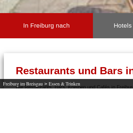
In Freiburg nach
Hotels
Restaurants und Bars i
Freiburg im Breisgau
Essen & Trinken
>
Die Restaurants, Bars, Kneipen und Cafés in Freibur
frühstü
Freiburger Nachtleben, ob zum Essen gehen
Wählen Sie aus, auf welche Küche Sie Appetit
haben.
Was suchen Sie ?