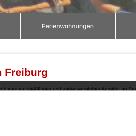
Ferienwohnungen
n Freiburg
g bieten ein vielfältiges und variantenreiches Angebot an S
cken und brunchen
oder zum gemütlich etwas trinken, hier fi
+
−