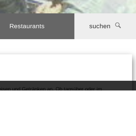
Restaurants
suchen
peisen und Getränken an. Ob tagsüber oder im
nden Sie immer die richtige Adresse.